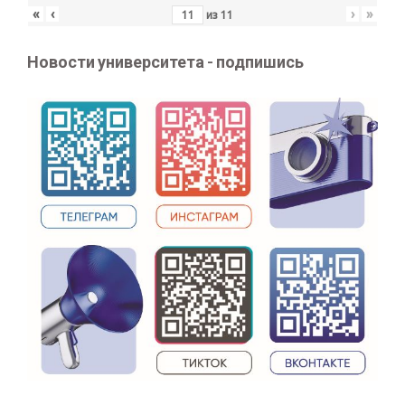
«
‹
›
»
из
11
Новости университета - подпишись